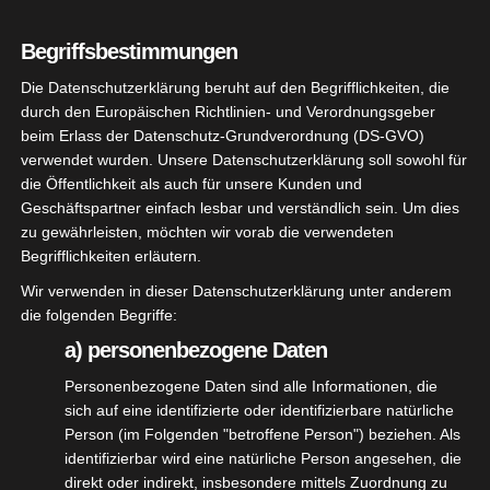
Dieser Benutzer hat noch keine Informationen zu
Begriffsbestimmungen
seinem Profil hinzugefügt.
Die Datenschutzerklärung beruht auf den Begrifflichkeiten, die
durch den Europäischen Richtlinien- und Verordnungsgeber
beim Erlass der Datenschutz-Grundverordnung (DS-GVO)
verwendet wurden. Unsere Datenschutzerklärung soll sowohl für
die Öffentlichkeit als auch für unsere Kunden und
Neueste Beiträge
Geschäftspartner einfach lesbar und verständlich sein. Um dies
zu gewährleisten, möchten wir vorab die verwendeten
Begrifflichkeiten erläutern.
Nikolausschießen 6. Dez. 2025
Wir verwenden in dieser Datenschutzerklärung unter anderem
die folgenden Begriffe:
Vereinsmeisterschaften 2026
a) personenbezogene Daten
Königsschießen und Königsfeier 2025
Personenbezogene Daten sind alle Informationen, die
sich auf eine identifizierte oder identifizierbare natürliche
Person (im Folgenden "betroffene Person") beziehen. Als
Nachruf Manfred Seiler
identifizierbar wird eine natürliche Person angesehen, die
direkt oder indirekt, insbesondere mittels Zuordnung zu