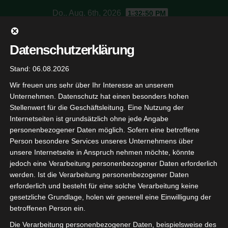
Skip
Do.. Aug. 6th, 2026
1:32:51 PM
to
content
SV Jagdschloss
Datenschutzerklärung
Stand: 06.08.2026
Schützenverein Baden-Baden
Wir freuen uns sehr über Ihr Interesse an unserem
Unternehmen. Datenschutz hat einen besonders hohen
Stellenwert für die Geschäftsleitung. Eine Nutzung der
Internetseiten ist grundsätzlich ohne jede Angabe
personenbezogener Daten möglich. Sofern eine betroffene
Person besondere Services unseres Unternehmens über
Benutzer
unsere Internetseite in Anspruch nehmen möchte, könnte
jedoch eine Verarbeitung personenbezogener Daten erforderlich
werden. Ist die Verarbeitung personenbezogener Daten
erforderlich und besteht für eine solche Verarbeitung keine
gesetzliche Grundlage, holen wir generell eine Einwilligung der
betroffenen Person ein.
Die Verarbeitung personenbezogener Daten, beispielsweise des