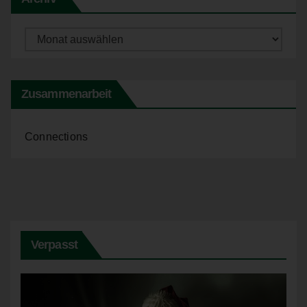
oder vorherzusagen.
f) Pseudonymisierung
Archiv
Pseudonymisierung ist die Verarbeitung
personenbezogener Daten in einer Weise, auf welche die
personenbezogenen Daten ohne Hinzuziehung
Zusammenarbeit
zusätzlicher Informationen nicht mehr einer spezifischen
betroffenen Person zugeordnet werden können, sofern
diese zusätzlichen Informationen gesondert aufbewahrt
Connections
werden und technischen und organisatorischen
Maßnahmen unterliegen, die gewährleisten, dass die
personenbezogenen Daten nicht einer identifizierten oder
identifizierbaren natürlichen Person zugewiesen werden.
g) Verantwortlicher oder für die
Verarbeitung Verantwortlicher
Verpasst
Verantwortlicher oder für die Verarbeitung
Verantwortlicher ist die natürliche oder juristische Person,
Behörde, Einrichtung oder andere Stelle, die allein oder
gemeinsam mit anderen über die Zwecke und Mittel der