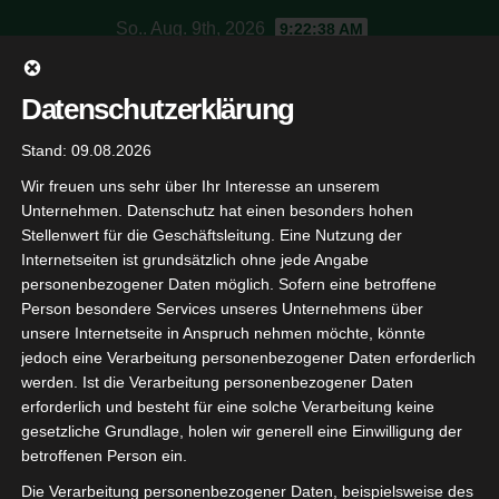
Skip
So.. Aug. 9th, 2026
9:22:39 AM
to
content
SV Jagdschloss
Datenschutzerklärung
Stand: 09.08.2026
Schützenverein Baden-Baden
Wir freuen uns sehr über Ihr Interesse an unserem
Unternehmen. Datenschutz hat einen besonders hohen
Stellenwert für die Geschäftsleitung. Eine Nutzung der
Internetseiten ist grundsätzlich ohne jede Angabe
personenbezogener Daten möglich. Sofern eine betroffene
Person besondere Services unseres Unternehmens über
Allgemein
unsere Internetseite in Anspruch nehmen möchte, könnte
jedoch eine Verarbeitung personenbezogener Daten erforderlich
werden. Ist die Verarbeitung personenbezogener Daten
erforderlich und besteht für eine solche Verarbeitung keine
gesetzliche Grundlage, holen wir generell eine Einwilligung der
betroffenen Person ein.
Die Verarbeitung personenbezogener Daten, beispielsweise des