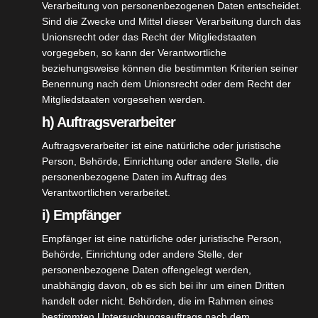
Verarbeitung von personenbezogenen Daten entscheidet.
Uhr (Anmeldung per E-Mail oder Liste im
Sind die Zwecke und Mittel dieser Verarbeitung durch das
Unionsrecht oder das Recht der Mitgliedstaaten
Schützenhaus bis zum 27.12.2022 möglich)
vorgegeben, so kann der Verantwortliche
ACHTUNG: am 31.12.22 KEIN Schießbetrieb!!
beziehungsweise können die bestimmten Kriterien seiner
Benennung nach dem Unionsrecht oder dem Recht der
Mitgliedstaaten vorgesehen werden.
h) Auftragsverarbeiter
Auftragsverarbeiter ist eine natürliche oder juristische
Person, Behörde, Einrichtung oder andere Stelle, die
personenbezogene Daten im Auftrag des
Verantwortlichen verarbeitet.
i) Empfänger
Empfänger ist eine natürliche oder juristische Person,
Behörde, Einrichtung oder andere Stelle, der
personenbezogene Daten offengelegt werden,
unabhängig davon, ob es sich bei ihr um einen Dritten
handelt oder nicht. Behörden, die im Rahmen eines
bestimmten Untersuchungsauftrags nach dem