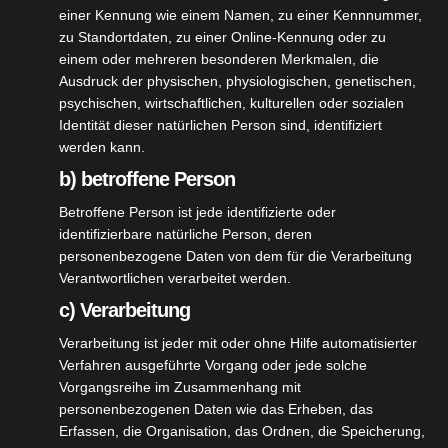
einer Kennung wie einem Namen, zu einer Kennnummer,
ALLGEMEIN
VEREINSLEBEN
zu Standortdaten, zu einer Online-Kennung oder zu
Nachruf Peter Bleich
einem oder mehreren besonderen Merkmalen, die
Ausdruck der physischen, physiologischen, genetischen,
OKT. 27, 2023
OBERSCHUETZENMEISTER
psychischen, wirtschaftlichen, kulturellen oder sozialen
Der Schützenverein Jagdschloss ist tief betroffen von
Identität dieser natürlichen Person sind, identifiziert
werden kann.
der traurigen Nachricht, dass unser Ehrenmitglied
b) betroffene Person
Peter Bleich im Alter von 81 Jahren verstorben ist. Er
war 63 Jahre mit Leib und Seele…
Betroffene Person ist jede identifizierte oder
identifizierbare natürliche Person, deren
personenbezogene Daten von dem für die Verarbeitung
Verantwortlichen verarbeitet werden.
c) Verarbeitung
Verarbeitung ist jeder mit oder ohne Hilfe automatisierter
Verfahren ausgeführte Vorgang oder jede solche
Vorgangsreihe im Zusammenhang mit
personenbezogenen Daten wie das Erheben, das
Erfassen, die Organisation, das Ordnen, die Speicherung,