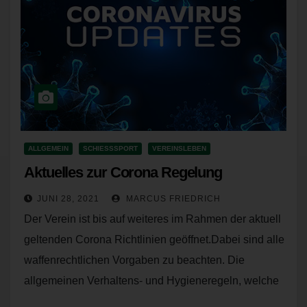
betreffenden personenbezogenen Daten einverstanden
ist.
Name und Anschrift des für die Verarbeitung
Verantwortlichen
Verantwortlicher im Sinne der Datenschutz-Grundverordnung,
sonstiger in den Mitgliedstaaten der Europäischen Union
geltenden Datenschutzgesetze und anderer Bestimmungen mit
datenschutzrechtlichem Charakter ist:
ALLGEMEIN
SCHIESSSPORT
VEREINSLEBEN
SV Jagdschloss e.V.
Aktuelles zur Corona Regelung
Marcus Friedrich
JUNI 28, 2021
MARCUS FRIEDRICH
Jagdhausstraße 50
Der Verein ist bis auf weiteres im Rahmen der aktuell
76530 Baden-Baden - Deutschland
geltenden Corona Richtlinien geöffnet.Dabei sind alle
Telefon: 07221/52314
waffenrechtlichen Vorgaben zu beachten. Die
E-Mail:
allgemeinen Verhaltens- und Hygieneregeln, welche
hinlänglich in den Medien…