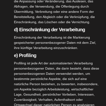
die Anpassung oder Veränderung, das Auslesen, das
Abfragen, die Verwendung, die Offenlegung durch
Übermittlung, Verbreitung oder eine andere Form der
Bereitstellung, den Abgleich oder die Verknüpfung, die
Einschränkung, das Löschen oder die Vernichtung.
d) Einschränkung der Verarbeitung
Einschränkung der Verarbeitung ist die Markierung
gespeicherter personenbezogener Daten mit dem Ziel,
ALLGEMEIN
ihre künftige Verarbeitung einzuschränken.
Jugendfreundlicher Verein
e) Profiling
JULI 3, 2023
OBERSCHUETZENMEISTER
Profiling ist jede Art der automatisierten Verarbeitung
Baden-Baden (red). Drei weitere Baden-Badener
personenbezogener Daten, die darin besteht, dass diese
Vereine sind mit dem Prädikat „Jugendfreundlicher
personenbezogenen Daten verwendet werden, um
bestimmte persönliche Aspekte, die sich auf eine
Verein“ ausgezeichnet worden. Vergangene Woche
natürliche Person beziehen, zu bewerten, insbesondere,
überreichte Bürgermeister Roland Kaiser (Grüne)
um Aspekte bezüglich Arbeitsleistung, wirtschaftlicher
Lage, Gesundheit, persönlicher Vorlieben, Interessen,
gemeinsam mit der Kommunalen Suchtbeauftragten
Zuverlässigkeit, Verhalten, Aufenthaltsort oder
Alessa Braun und Wolfgang…
Ortswechsel dieser natürlichen Person zu analysieren