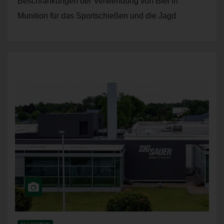
Beschränkungen der Verwendung von Blei in
werden getrennt von allen durch eine betroffene Person
Munition für das Sportschießen und die Jagd
angegebenen personenbezogenen Daten gespeichert.
veröffentlicht. Der Bericht kommt auf insgesamt…
Registrierung auf unserer Internetseite
Die betroffene Person hat die Möglichkeit, sich auf der
Internetseite des für die Verarbeitung Verantwortlichen unter
Angabe von personenbezogenen Daten zu registrieren. Welche
personenbezogenen Daten dabei an den für die Verarbeitung
Verantwortlichen übermittelt werden, ergibt sich aus der
jeweiligen Eingabemaske, die für die Registrierung verwendet
wird. Die von der betroffenen Person eingegebenen
personenbezogenen Daten werden ausschließlich für die
interne Verwendung bei dem für die Verarbeitung
Verantwortlichen und für eigene Zwecke erhoben und
gespeichert. Der für die Verarbeitung Verantwortliche kann die
Weitergabe an einen oder mehrere Auftragsverarbeiter,
beispielsweise einen Paketdienstleister, veranlassen, der die
personenbezogenen Daten ebenfalls ausschließlich für eine
interne Verwendung, die dem für die Verarbeitung