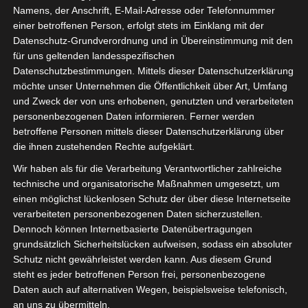
Namens, der Anschrift, E-Mail-Adresse oder Telefonnummer
einer betroffenen Person, erfolgt stets im Einklang mit der
Datenschutz-Grundverordnung und in Übereinstimmung mit den
für uns geltenden landesspezifischen
Datenschutzbestimmungen. Mittels dieser Datenschutzerklärung
möchte unser Unternehmen die Öffentlichkeit über Art, Umfang
und Zweck der von uns erhobenen, genutzten und verarbeiteten
personenbezogenen Daten informieren. Ferner werden
betroffene Personen mittels dieser Datenschutzerklärung über
die ihnen zustehenden Rechte aufgeklärt.
Wir haben als für die Verarbeitung Verantwortlicher zahlreiche
technische und organisatorische Maßnahmen umgesetzt, um
einen möglichst lückenlosen Schutz der über diese Internetseite
ALLGEMEIN
VEREINSLEBEN
verarbeiteten personenbezogenen Daten sicherzustellen.
Nachruf Manfred Seiler
Dennoch können Internetbasierte Datenübertragungen
grundsätzlich Sicherheitslücken aufweisen, sodass ein absoluter
JULI 10, 2025
OBERSCHUETZENMEISTER
Schutz nicht gewährleistet werden kann. Aus diesem Grund
steht es jeder betroffenen Person frei, personenbezogene
Mit tiefer Trauer geben wir bekannt, dass unser
Daten auch auf alternativen Wegen, beispielsweise telefonisch,
langjähriger Schützenbruder, Manfred „Manni“ Seiler,
an uns zu übermitteln.