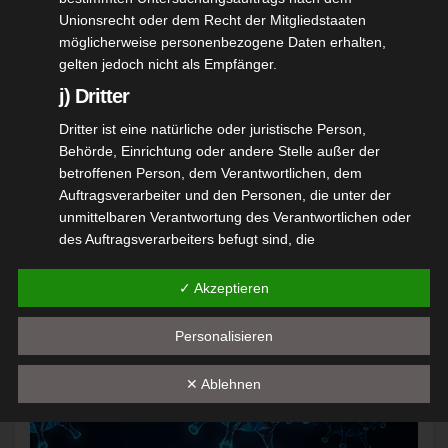
Unionsrecht oder dem Recht der Mitgliedstaaten
möglicherweise personenbezogene Daten erhalten,
ALLGEMEIN
VEREINSLEBEN
gelten jedoch nicht als Empfänger.
Überraschung bei der Königsfeier
j) Dritter
NOV. 20, 2022
OBERSCHUETZENMEISTER
Dritter ist eine natürliche oder juristische Person,
Behörde, Einrichtung oder andere Stelle außer der
Eine solche Königsfeier hat der Schützenverein
betroffenen Person, dem Verantwortlichen, dem
Jagdschloss in seiner mehr als hundertjährigen
Auftragsverarbeiter und den Personen, die unter der
Geschichte noch nicht erlebt. Die Königsfamilie ist
unmittelbaren Verantwortung des Verantwortlichen oder
des Auftragsverarbeiters befugt sind, die
tatsächlich eine Familie. Mit einer glatten 10 wurde
personenbezogenen Daten zu verarbeiten.
Conrad Genske neuer…
✓ Akzeptieren
k) Einwilligung
Einwilligung ist jede von der betroffenen Person freiwillig
Personalisieren
für den bestimmten Fall in informierter Weise und
unmissverständlich abgegebene Willensbekundung in
✕ Ablehnen
Form einer Erklärung oder einer sonstigen eindeutigen
bestätigenden Handlung, mit der die betroffene Person zu
verstehen gibt, dass sie mit der Verarbeitung der sie