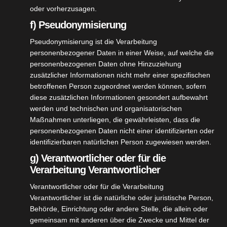
oder vorherzusagen.
f) Pseudonymisierung
Pseudonymisierung ist die Verarbeitung
personenbezogener Daten in einer Weise, auf welche die
personenbezogenen Daten ohne Hinzuziehung
zusätzlicher Informationen nicht mehr einer spezifischen
betroffenen Person zugeordnet werden können, sofern
diese zusätzlichen Informationen gesondert aufbewahrt
werden und technischen und organisatorischen
Maßnahmen unterliegen, die gewährleisten, dass die
personenbezogenen Daten nicht einer identifizierten oder
identifizierbaren natürlichen Person zugewiesen werden.
g) Verantwortlicher oder für die
Verarbeitung Verantwortlicher
ALLGEMEIN
VEREINSLEBEN
Verantwortlicher oder für die Verarbeitung
Brezelwürfeln 31. Dez.
Verantwortlicher ist die natürliche oder juristische Person,
Behörde, Einrichtung oder andere Stelle, die allein oder
DEZ. 14, 2022
CHRISTIANE SCHULZ
gemeinsam mit anderen über die Zwecke und Mittel der
Brezelwürfeln am 31.12.2022 von 10.00 Uhr bis 15.00