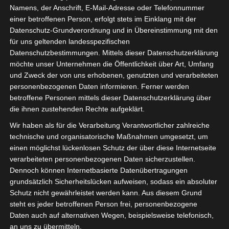
DEZ. 22, 2022
Namens, der Anschrift, E-Mail-Adresse oder Telefonnummer
einer betroffenen Person, erfolgt stets im Einklang mit der
Datenschutz-Grundverordnung und in Übereinstimmung mit den
für uns geltenden landesspezifischen
Datenschutzbestimmungen. Mittels dieser Datenschutzerklärung
möchte unser Unternehmen die Öffentlichkeit über Art, Umfang
und Zweck der von uns erhobenen, genutzten und verarbeiteten
personenbezogenen Daten informieren. Ferner werden
Die Nikoläuse laden
1
ein
betroffene Personen mittels dieser Datenschutzerklärung über
die ihnen zustehenden Rechte aufgeklärt.
Wir haben als für die Verarbeitung Verantwortlicher zahlreiche
Gäste aus
Es werden
technische und organisatorische Maßnahmen umgesetzt, um
befreundeten
Großkaliber
einen möglichst lückenlosen Schutz der über diese Internetseite
Verbänden
aufgefahren
verarbeiteten personenbezogenen Daten sicherzustellen.
Dennoch können Internetbasierte Datenübertragungen
Gäste aus
grundsätzlich Sicherheitslücken aufweisen, sodass ein absoluter
befreundeten
Profis am Werk
Schutz nicht gewährleistet werden kann. Aus diesem Grund
Verbänden
steht es jeder betroffenen Person frei, personenbezogene
Daten auch auf alternativen Wegen, beispielsweise telefonisch,
an uns zu übermitteln.