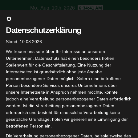
Skip
Mo.. Aug. 10th, 2026
6:34:41 AM
to
content
SV Jagdschloss
Datenschutzerklärung
Stand: 10.08.2026
Schützenverein Baden-Baden
Wir freuen uns sehr über Ihr Interesse an unserem
Unternehmen. Datenschutz hat einen besonders hohen
Stellenwert für die Geschäftsleitung. Eine Nutzung der
Internetseiten ist grundsätzlich ohne jede Angabe
personenbezogener Daten möglich. Sofern eine betroffene
Person besondere Services unseres Unternehmens über
unsere Internetseite in Anspruch nehmen möchte, könnte
jedoch eine Verarbeitung personenbezogener Daten erforderlich
werden. Ist die Verarbeitung personenbezogener Daten
Nikolausschießen
erforderlich und besteht für eine solche Verarbeitung keine
gesetzliche Grundlage, holen wir generell eine Einwilligung der
betroffenen Person ein.
By
Oberschuetzenmeister
Die Verarbeitung personenbezogener Daten, beispielsweise des