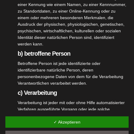
einer Kennung wie einem Namen, zu einer Kennnummer,
zu Standortdaten, zu einer Online-Kennung oder zu
Bekannte Bilder
einem oder mehreren besonderen Merkmalen, die
Ausdruck der physischen, physiologischen, genetischen,
psychischen, wirtschaftlichen, kulturellen oder sozialen
Identität dieser natürlichen Person sind, identifiziert
werden kann.
b) betroffene Person
Betroffene Person ist jede identifizierte oder
By
Oberschuetzenmeister
identifizierbare natürliche Person, deren
personenbezogene Daten von dem für die Verarbeitung
Verantwortlichen verarbeitet werden.
c) Verarbeitung
Verarbeitung ist jeder mit oder ohne Hilfe automatisierter
Verfahren ausgeführte Vorgang oder jede solche
Vorgangsreihe im Zusammenhang mit
Related Post
✓ Akzeptieren
personenbezogenen Daten wie das Erheben, das
Erfassen, die Organisation, das Ordnen, die Speicherung,