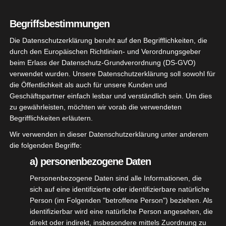
Ohne Mampf kein
Der Moneylaus
Kampf
Begriffsbestimmungen
Die Datenschutzerklärung beruht auf den Begrifflichkeiten, die
Der Glückliche
Zielen über die
durch den Europäischen Richtlinien- und Verordnungsgeber
Verlierer
Bommel
beim Erlass der Datenschutz-Grundverordnung (DS-GVO)
verwendet wurden. Unsere Datenschutzerklärung soll sowohl für
die Öffentlichkeit als auch für unsere Kunden und
Der Glückliche
Geschäftspartner einfach lesbar und verständlich sein. Um dies
Verlierer (Gewinner)
Die Smoker
zu gewährleisten, möchten wir vorab die verwendeten
Passt!
Begrifflichkeiten erläutern.
Wir verwenden in dieser Datenschutzerklärung unter anderem
die folgenden Begriffe:
Andächtige Tresen
Siegerehrung
Gespräche
a) personenbezogene Daten
Personenbezogene Daten sind alle Informationen, die
sich auf eine identifizierte oder identifizierbare natürliche
Nikolaus Stehend
Lass mal langsam
Person (im Folgenden "betroffene Person") beziehen. Als
Schießen
kommen!
identifizierbar wird eine natürliche Person angesehen, die
direkt oder indirekt, insbesondere mittels Zuordnung zu