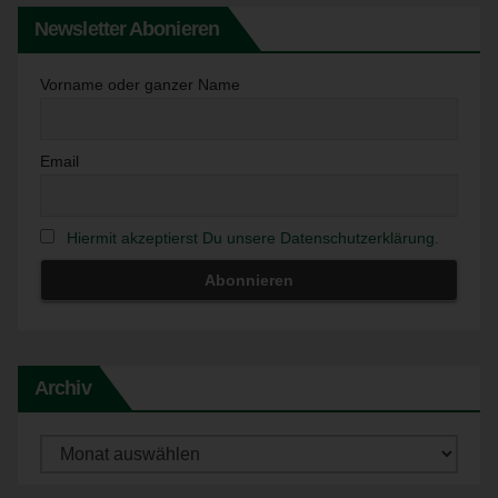
Verarbeitung von personenbezogenen Daten entscheidet.
Newsletter Abonieren
Sind die Zwecke und Mittel dieser Verarbeitung durch das
Unionsrecht oder das Recht der Mitgliedstaaten
vorgegeben, so kann der Verantwortliche
Vorname oder ganzer Name
beziehungsweise können die bestimmten Kriterien seiner
Benennung nach dem Unionsrecht oder dem Recht der
Mitgliedstaaten vorgesehen werden.
Email
h) Auftragsverarbeiter
Auftragsverarbeiter ist eine natürliche oder juristische
Hiermit akzeptierst Du unsere Datenschutzerklärung.
Person, Behörde, Einrichtung oder andere Stelle, die
personenbezogene Daten im Auftrag des
Verantwortlichen verarbeitet.
i) Empfänger
Empfänger ist eine natürliche oder juristische Person,
Archiv
Behörde, Einrichtung oder andere Stelle, der
personenbezogene Daten offengelegt werden,
unabhängig davon, ob es sich bei ihr um einen Dritten
Archiv
handelt oder nicht. Behörden, die im Rahmen eines
bestimmten Untersuchungsauftrags nach dem