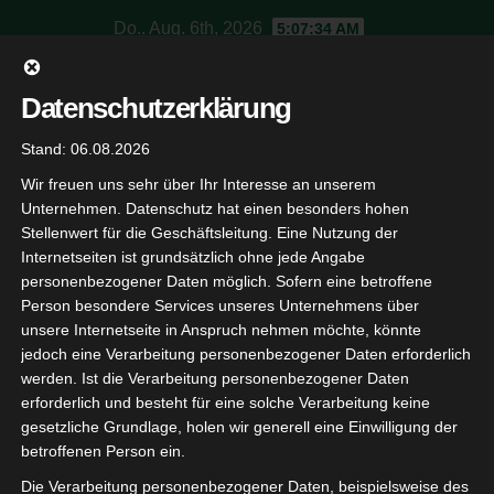
Skip
Do.. Aug. 6th, 2026
5:07:35 AM
to
content
SV Jagdschloss
Datenschutzerklärung
Stand: 06.08.2026
Schützenverein Baden-Baden
Wir freuen uns sehr über Ihr Interesse an unserem
Unternehmen. Datenschutz hat einen besonders hohen
Stellenwert für die Geschäftsleitung. Eine Nutzung der
Internetseiten ist grundsätzlich ohne jede Angabe
personenbezogener Daten möglich. Sofern eine betroffene
Person besondere Services unseres Unternehmens über
Corona
unsere Internetseite in Anspruch nehmen möchte, könnte
jedoch eine Verarbeitung personenbezogener Daten erforderlich
werden. Ist die Verarbeitung personenbezogener Daten
erforderlich und besteht für eine solche Verarbeitung keine
gesetzliche Grundlage, holen wir generell eine Einwilligung der
betroffenen Person ein.
Die Verarbeitung personenbezogener Daten, beispielsweise des