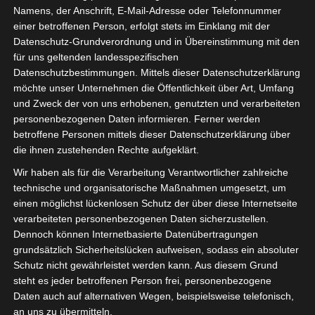
Namens, der Anschrift, E-Mail-Adresse oder Telefonnummer
einer betroffenen Person, erfolgt stets im Einklang mit der
Datenschutz-Grundverordnung und in Übereinstimmung mit den
für uns geltenden landesspezifischen
Datenschutzbestimmungen. Mittels dieser Datenschutzerklärung
möchte unser Unternehmen die Öffentlichkeit über Art, Umfang
und Zweck der von uns erhobenen, genutzten und verarbeiteten
personenbezogenen Daten informieren. Ferner werden
betroffene Personen mittels dieser Datenschutzerklärung über
die ihnen zustehenden Rechte aufgeklärt.
Wir haben als für die Verarbeitung Verantwortlicher zahlreiche
technische und organisatorische Maßnahmen umgesetzt, um
einen möglichst lückenlosen Schutz der über diese Internetseite
RECHT
SCHIESSSPORT
verarbeiteten personenbezogenen Daten sicherzustellen.
Schießbetrieb mit Auflagen wieder
Dennoch können Internetbasierte Datenübertragungen
grundsätzlich Sicherheitslücken aufweisen, sodass ein absoluter
aufgenommen
Schutz nicht gewährleistet werden kann. Aus diesem Grund
steht es jeder betroffenen Person frei, personenbezogene
JULI 7, 2020
OBERSCHUETZENMEISTER
Daten auch auf alternativen Wegen, beispielsweise telefonisch,
Seit dem 06. Juni 2020 wurde der Schießbetrieb im
an uns zu übermitteln.