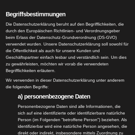
SV Jagdschloss wieder aufgenommen Ab dem 01.
Begriffsbestimmungen
Juli 2020 wird die Corona-Verordnung weiter
gelockert. Für den Sportbetrieb wurde die Corona-
Die Datenschutzerklärung beruht auf den Begrifflichkeiten, die
durch den Europäischen Richtlinien- und Verordnungsgeber
Verordnung Sport…
beim Erlass der Datenschutz-Grundverordnung (DS-GVO)
verwendet wurden. Unsere Datenschutzerklärung soll sowohl für
die Öffentlichkeit als auch für unsere Kunden und
Geschäftspartner einfach lesbar und verständlich sein. Um dies
zu gewährleisten, möchten wir vorab die verwendeten
Neueste Beiträge
Begrifflichkeiten erläutern.
Wir verwenden in dieser Datenschutzerklärung unter anderem
Nikolausschießen 6. Dez. 2025
die folgenden Begriffe:
a) personenbezogene Daten
Vereinsmeisterschaften 2026
Personenbezogene Daten sind alle Informationen, die
sich auf eine identifizierte oder identifizierbare natürliche
Königsschießen und Königsfeier 2025
Person (im Folgenden "betroffene Person") beziehen. Als
identifizierbar wird eine natürliche Person angesehen, die
direkt oder indirekt, insbesondere mittels Zuordnung zu
Nachruf Manfred Seiler