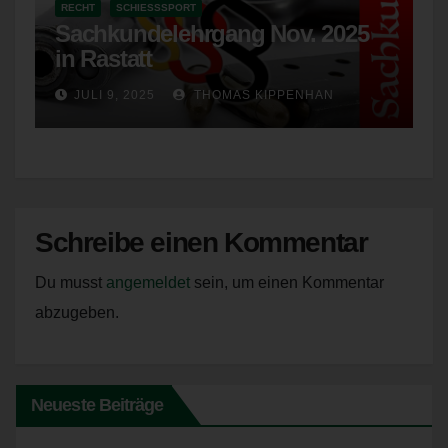
RECHT
SCHIESSSPORT
Unionsrecht oder dem Recht der Mitgliedstaaten
Sachkundelehrgang Nov. 2025
möglicherweise personenbezogene Daten erhalten,
in Rastatt
gelten jedoch nicht als Empfänger.
j) Dritter
JULI 9, 2025
THOMAS KIPPENHAN
Dritter ist eine natürliche oder juristische Person,
Behörde, Einrichtung oder andere Stelle außer der
betroffenen Person, dem Verantwortlichen, dem
Auftragsverarbeiter und den Personen, die unter der
unmittelbaren Verantwortung des Verantwortlichen oder
Schreibe einen Kommentar
des Auftragsverarbeiters befugt sind, die
personenbezogenen Daten zu verarbeiten.
Du musst
angemeldet
sein, um einen Kommentar
k) Einwilligung
abzugeben.
Einwilligung ist jede von der betroffenen Person freiwillig
für den bestimmten Fall in informierter Weise und
unmissverständlich abgegebene Willensbekundung in
Form einer Erklärung oder einer sonstigen eindeutigen
Neueste Beiträge
bestätigenden Handlung, mit der die betroffene Person zu
verstehen gibt, dass sie mit der Verarbeitung der sie