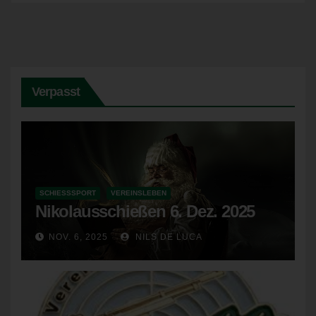
Deaktiviert die betroffene Person die Setzung von Cookies in
dem genutzten Internetbrowser, sind unter Umständen nicht alle
Funktionen unserer Internetseite vollumfänglich nutzbar.
Erfassung von allgemeinen Daten und
Verpasst
Informationen
Die Internetseite erfasst mit jedem Aufruf der Internetseite durch
eine betroffene Person oder ein automatisiertes System eine
Reihe von allgemeinen Daten und Informationen. Diese
allgemeinen Daten und Informationen werden in den Logfiles
des Servers gespeichert. Erfasst werden können die (1)
SCHIESSSPORT
VEREINSLEBEN
verwendeten Browsertypen und Versionen, (2) das vom
Nikolausschießen 6. Dez. 2025
zugreifenden System verwendete Betriebssystem, (3) die
Internetseite, von welcher ein zugreifendes System auf unsere
NOV. 6, 2025
NILS DE LUCA
Internetseite gelangt (sogenannte Referrer), (4) die
Unterwebseiten, welche über ein zugreifendes System auf
unserer Internetseite angesteuert werden, (5) das Datum und
die Uhrzeit eines Zugriffs auf die Internetseite, (6) eine Internet-
Protokoll-Adresse (IP-Adresse), (7) der Internet-Service-