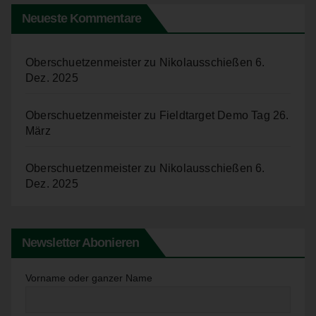
Cookies
Neueste Kommentare
Die Internetseiten verwenden Cookies. Cookies sind
Textdateien, welche über einen Internetbrowser auf einem
Computersystem abgelegt und gespeichert werden.
Oberschuetzenmeister
zu
Nikolausschießen 6.
Dez. 2025
Zahlreiche Internetseiten und Server verwenden Cookies. Viele
Cookies enthalten eine sogenannte Cookie-ID. Eine Cookie-ID
ist eine eindeutige Kennung des Cookies. Sie besteht aus einer
Oberschuetzenmeister
zu
Fieldtarget Demo Tag 26.
Zeichenfolge, durch welche Internetseiten und Server dem
März
konkreten Internetbrowser zugeordnet werden können, in dem
das Cookie gespeichert wurde. Dies ermöglicht es den
Oberschuetzenmeister
zu
Nikolausschießen 6.
besuchten Internetseiten und Servern, den individuellen
Dez. 2025
Browser der betroffenen Person von anderen Internetbrowsern,
die andere Cookies enthalten, zu unterscheiden. Ein bestimmter
Internetbrowser kann über die eindeutige Cookie-ID
wiedererkannt und identifiziert werden.
Newsletter Abonieren
Durch den Einsatz von Cookies kann den Nutzern dieser
Internetseite nutzerfreundlichere Services bereitstellen, die ohne
Vorname oder ganzer Name
die Cookie-Setzung nicht möglich wären.
Mittels eines Cookies können die Informationen und Angebote