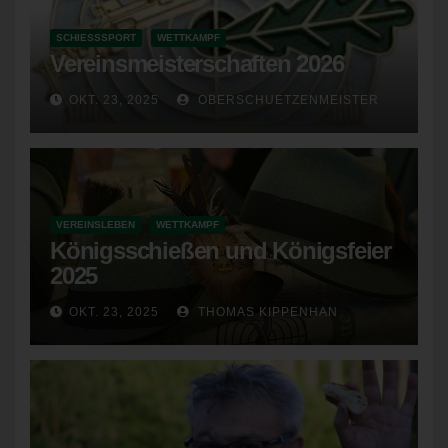
Provider des zugreifenden Systems und (8) sonstige ähnliche
Daten und Informationen, die der Gefahrenabwehr im Falle von
SCHIESSSPORT
WETTKAMPF
Angriffen auf unsere informationstechnologischen Systeme
Vereinsmeisterschaften 2026
dienen.
OKT. 23, 2025
OBERSCHUETZENMEISTER
Bei der Nutzung dieser allgemeinen Daten und Informationen
ziehen wird keine Rückschlüsse auf die betroffene Person.
Diese Informationen werden vielmehr benötigt, um (1) die
Inhalte unserer Internetseite korrekt auszuliefern, (2) die Inhalte
unserer Internetseite sowie die Werbung für diese zu
optimieren, (3) die dauerhafte Funktionsfähigkeit unserer
VEREINSLEBEN
WETTKAMPF
informationstechnologischen Systeme und der Technik unserer
Königsschießen und Königsfeier
Internetseite zu gewährleisten sowie (4) um
2025
Strafverfolgungsbehörden im Falle eines Cyberangriffes die zur
Strafverfolgung notwendigen Informationen bereitzustellen.
OKT. 23, 2025
THOMAS KIPPENHAN
Diese anonym erhobenen Daten und Informationen werden
durch uns daher einerseits statistisch und ferner mit dem Ziel
ausgewertet, den Datenschutz und die Datensicherheit in
unserem Unternehmen zu erhöhen, um letztlich ein optimales
Schutzniveau für die von uns verarbeiteten personenbezogenen
Daten sicherzustellen. Die anonymen Daten der Server-Logfiles