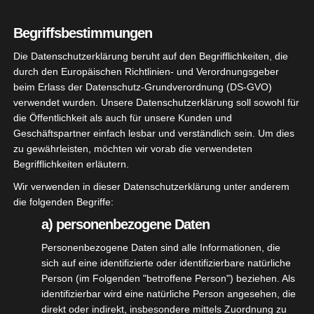
Sehr geehrte Damen und Herren,
Begriffsbestimmungen
der Deutsche Schützenbund hat die
Die Datenschutzerklärung beruht auf den Begrifflichkeiten, die
Einführung der Disziplin Blasrohr
durch den Europäischen Richtlinien- und Verordnungsgeber
beschlossen.
beim Erlass der Datenschutz-Grundverordnung (DS-GVO)
verwendet wurden. Unsere Datenschutzerklärung soll sowohl für
Diese soll in naher Zukunft auch als
die Öffentlichkeit als auch für unsere Kunden und
Geschäftspartner einfach lesbar und verständlich sein. Um dies
Deutsche Meisterschaft eingeführt
zu gewährleisten, möchten wir vorab die verwendeten
werden.
Begrifflichkeiten erläutern.
Wir verwenden in dieser Datenschutzerklärung unter anderem
Daraus folgt auch die Durchführung auf
die folgenden Begriffe:
Kreis und Landesebene.
a) personenbezogene Daten
Personenbezogene Daten sind alle Informationen, die
Der Südbadische Sportschützenverband
sich auf eine identifizierte oder identifizierbare natürliche
wird nun auf verschiedenen
Person (im Folgenden "betroffene Person") beziehen. Als
Veranstaltungen das Blasrohr-Schießen
identifizierbar wird eine natürliche Person angesehen, die
direkt oder indirekt, insbesondere mittels Zuordnung zu