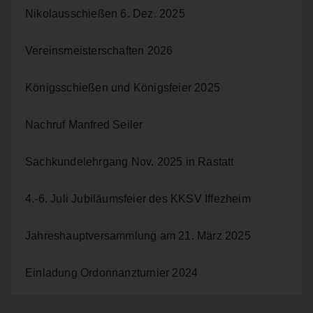
betreffenden personenbezogenen Daten einverstanden
Nikolausschießen 6. Dez. 2025
ist.
Vereinsmeisterschaften 2026
Name und Anschrift des für die Verarbeitung
Verantwortlichen
Königsschießen und Königsfeier 2025
Verantwortlicher im Sinne der Datenschutz-Grundverordnung,
sonstiger in den Mitgliedstaaten der Europäischen Union
Nachruf Manfred Seiler
geltenden Datenschutzgesetze und anderer Bestimmungen mit
datenschutzrechtlichem Charakter ist:
Sachkundelehrgang Nov. 2025 in Rastatt
SV Jagdschloss e.V.
Marcus Friedrich
4.-6. Juli Jubiläumsfeier des KKSV Iffezheim
Jagdhausstraße 50
Jahreshauptversammlung am 21. März 2025
76530 Baden-Baden - Deutschland
Telefon: 07221/52314
Einladung Ordonnanzturnier 2024
E-Mail: