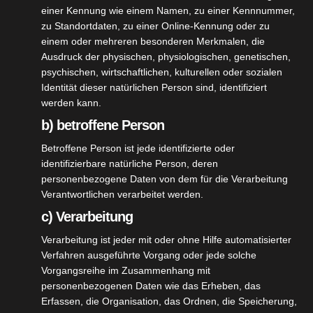
vorstellen.
einer Kennung wie einem Namen, zu einer Kennnummer,
zu Standortdaten, zu einer Online-Kennung oder zu
Der nächste Termin ist der 11. September
einem oder mehreren besonderen Merkmalen, die
2022 bei der Schützengesellschaft
Ausdruck der physischen, physiologischen, genetischen,
psychischen, wirtschaftlichen, kulturellen oder sozialen
Müllheim.
Identität dieser natürlichen Person sind, identifiziert
werden kann.
(SG Müllheim, Ziegleweg 17, 79379
b) betroffene Person
Müllheim)
Betroffene Person ist jede identifizierte oder
identifizierbare natürliche Person, deren
In der Zeit von 10:00 Uhr bis 16:00 Uhr
personenbezogene Daten von dem für die Verarbeitung
wird der Referent für Blasrohr des SBSV,
Verantwortlichen verarbeitet werden.
Herr Gerd Pawlowski, die Disziplin
c) Verarbeitung
vorstellen und Fragen dazu beantworten.
Verarbeitung ist jeder mit oder ohne Hilfe automatisierter
Verfahren ausgeführte Vorgang oder jede solche
Wir laden deshalb interessierte
Vorgangsreihe im Zusammenhang mit
Jugendliche, Damen und Herren unserer
personenbezogenen Daten wie das Erheben, das
Erfassen, die Organisation, das Ordnen, die Speicherung,
Verbandsvereine zu dieser