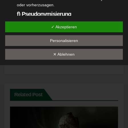
Beitragsnavigation
Nur mit
Rundenwettkampf
oder vorherzusagen.
Wettbewerb mehr
Großkaliber
f) Pseudonymisierung
Waffen
Pseudonymisierung ist die Verarbeitung
✓ Akzeptieren
personenbezogener Daten in einer Weise, auf welche die
personenbezogenen Daten ohne Hinzuziehung
Personalisieren
zusätzlicher Informationen nicht mehr einer spezifischen
By
Oberschuetzenmeister
betroffenen Person zugeordnet werden können, sofern
✕ Ablehnen
diese zusätzlichen Informationen gesondert aufbewahrt
werden und technischen und organisatorischen
Maßnahmen unterliegen, die gewährleisten, dass die
personenbezogenen Daten nicht einer identifizierten oder
identifizierbaren natürlichen Person zugewiesen werden.
g) Verantwortlicher oder für die
Related Post
Verarbeitung Verantwortlicher
Verantwortlicher oder für die Verarbeitung
Verantwortlicher ist die natürliche oder juristische Person,
Behörde, Einrichtung oder andere Stelle, die allein oder
gemeinsam mit anderen über die Zwecke und Mittel der